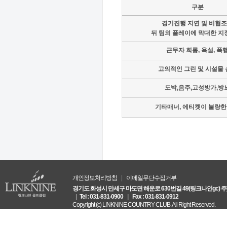
구분
경기진행 지연 및 비협
뒤 팀의 플레이에 막대한 지
근무자 희롱, 욕설, 폭
고의적인 그린 및 시설물 
도박,음주,고성방가,방
기타매너, 에티켓이 불량한
개인정보처리방침
|
이메일무단수집거부
경기도 화성시 만세구 마도면 해운로 630번길 49(링크나인gc) 
|
Tel : 031-831-0900
|
Fax : 031-831-0912
Copyright (c) LINKNINE COUNTRY CLUB. All Right Reserved.